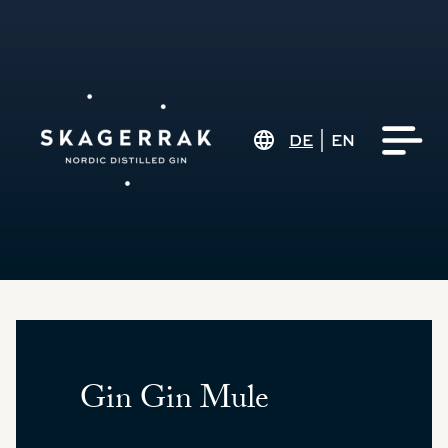
DE
EN
Gin Gin Mule